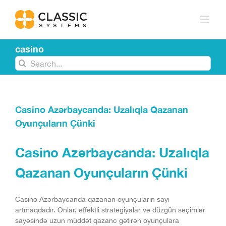
Skip
to
content
casino
Search
for:
Casino Azərbaycanda: Uzalıqla Qazanan
Oyunçuların Çünki
Casino Azərbaycanda: Uzalıqla
Qazanan Oyunçuların Çünki
Casino Azərbaycanda qazanan oyunçuların sayı
artmaqdadır. Onlar, effektli strategiyalar və düzgün seçimlər
sayəsində uzun müddət qazanc gətirən oyunçulara